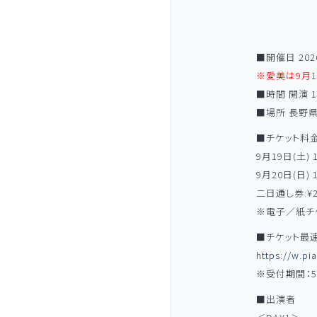
■開催日 202
※愛美は9月1
■時間 開演 
■場所 長野県
■チケット料
9月19日(土) 
9月20日(日) 
二日通し券:¥2
※電子／紙チ
■チケット最
https://w.pi
※受付期間：5
■出演者