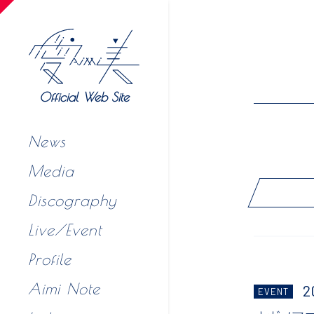
Official Web Site
News
Media
Discography
Live/Event
Profile
Aimi Note
2
EVENT