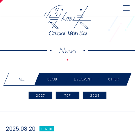
Official Web Site
News
ALL
CD/BD
LIVE/EVENT
OTHER
2027
TOP
2025
2025.08.20
CD/BD