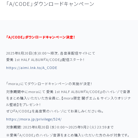
「A/CODE」ダウンロードキャンペーン
「A/CODE」ダウンロードキャンペーン決定！
2025年8月20日(水)0:00～順次、各音楽配信サイトにて
Official Web Site
愛美 1st HALF ALBUM『A/CODE』
配信スタート！
https://aimi.lnk.to/A_CODE
News
Media
「mora」にてダウンロードキャンペーンの実施が決定！
Discography
対象期間中にmoraにて 愛美
1st HALF ALBUM『A/CODE』
のハイレゾで音源
をまとめ購入いただいた方全員に、【mora限定 闇ポエム & サイン入りオリジナ
Live/Event
ル壁紙】をプレゼント！
ぜひ
『A/CODE』
を高音質のハイレゾにてお楽しみくださいね。
Profile
https://mora.jp/privilege/524/
Aimi Note
対象期間：2025年8月20日（水）0:00～2025年9月2（火）23:59まで
Link
※愛美「A/CODE」のハイレゾ音源をまとめ購入いただいた方のみが対象です。