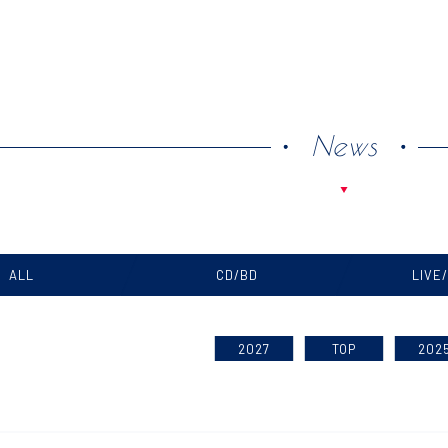
News
ALL
CD/BD
LIVE
2027
TOP
202