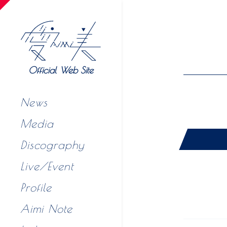
Official Web Site
News
Media
Discography
Live/Event
Profile
Aimi Note