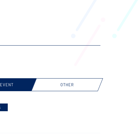
/EVENT
OTHER
5