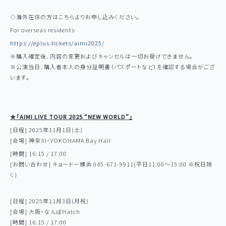
Profile
◇海外在住の方はこちらよりお申し込みください。
For overseas residents
Aimi Note
https://eplus.tickets/aimi2025/
Link
※購入確定後、内容の変更およびキャンセルは一切お受けできません。
※公演当日、購入者本人の身分証明書（パスポートなど）を確認する場合がござ
います。
★「AIMI LIVE TOUR 2025 “NEW WORLD”」
[日程] 2025年11月1日(土)
[会場] 神奈川・YOKOHAMA Bay Hall
[時間] 16:15 / 17:00
[お問い合わせ] キョードー横浜 045-671-9911(平日11:00〜15:00 ※祝日除
く)
[日程] 2025年11月3日(月祝)
[会場] 大阪・なんばHatch
[時間] 16:15 / 17:00