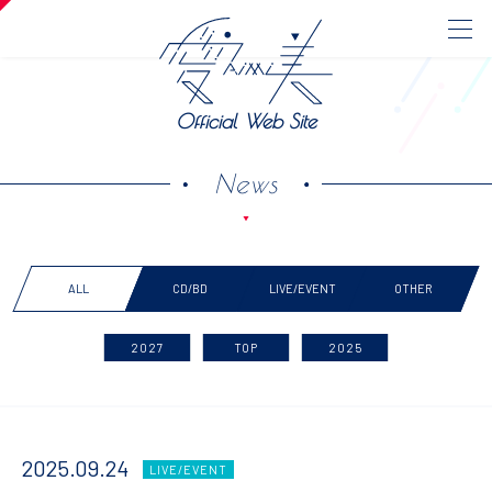
Official Web Site
News
ALL
CD/BD
LIVE/EVENT
OTHER
2027
TOP
2025
2025.09.24
LIVE/EVENT