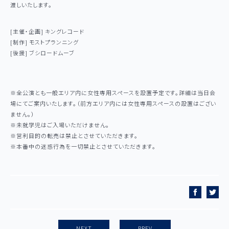
渡しいたします。
[主催・企画] キングレコード
[制作] モストプランニング
[後援] ブシロードムーブ
※全公演とも一般エリア内に女性専用スペースを設置予定です。詳細は当日会
場にてご案内いたします。（前方エリア内には女性専用スペースの設置はござい
ません。）
※未就学児はご入場いただけません。
※営利目的の転売は禁止とさせていただきます。
※本番中の迷惑行為を一切禁止とさせていただきます。
NEXT
PREV