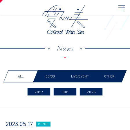
Official Web Site
News
ALL
CD/BD
LIVE/EVENT
OTHER
2027
TOP
2025
2023.05.17
CD/BD